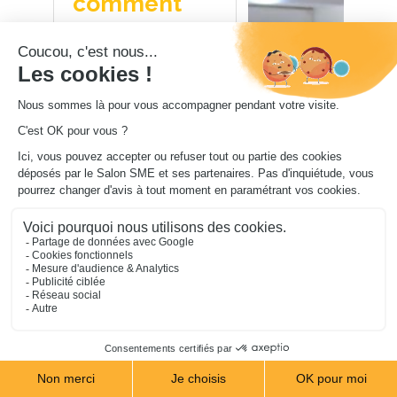
comment
mieux
intégrer l'IA
dans votre
quotidien.
Pourquoi ce temps
fort ?
29 % des TPE ont
recours aux IA
génératives, dont 8 % de
façon régulière, plus des
2/3 ont du mal à
identifier des cas
d’usages pour leur
activité. (1) 80 % des
franchiseurs considèrent
l'IA comme une
opportunité et 60 %
l'utilisent déjà pour
améliorer leur activité
(2).
Depuis quelques mois,
l’IA s’invite partout. Dans