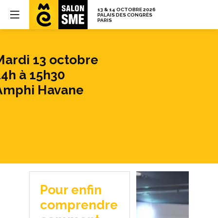
mps
Mardi 13 octobre
14h à 15h30
t
Amphi Havane
lic
Pour enfin
comprendre